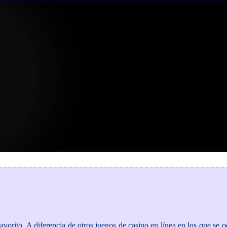
avorito. A diferencia de otros juegos de casino en línea en los que se o