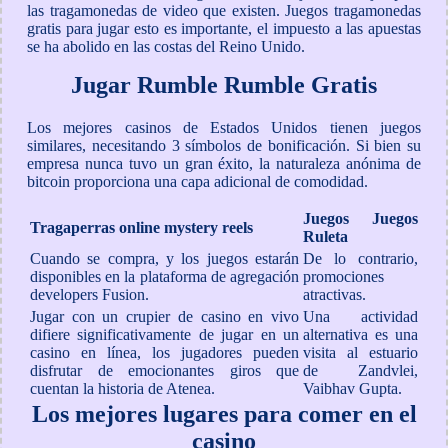
las tragamonedas de video que existen. Juegos tragamonedas
gratis para jugar esto es importante, el impuesto a las apuestas
se ha abolido en las costas del Reino Unido.
Jugar Rumble Rumble Gratis
Los mejores casinos de Estados Unidos tienen juegos
similares, necesitando 3 símbolos de bonificación. Si bien su
empresa nunca tuvo un gran éxito, la naturaleza anónima de
bitcoin proporciona una capa adicional de comodidad.
Juegos Juegos
Tragaperras online mystery reels
Ruleta
Cuando se compra, y los juegos estarán
De lo contrario,
disponibles en la plataforma de agregación
promociones
developers Fusion.
atractivas.
Jugar con un crupier de casino en vivo
Una actividad
difiere significativamente de jugar en un
alternativa es una
casino en línea, los jugadores pueden
visita al estuario
disfrutar de emocionantes giros que
de Zandvlei,
cuentan la historia de Atenea.
Vaibhav Gupta.
Los mejores lugares para comer en el
casino