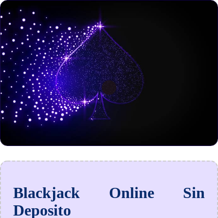
Blackjack Online Sin
Deposito