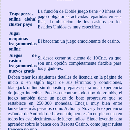
La función de Doble juego tiene 40 líneas de
Tragaperras
pago obligatorias activadas repartidas en seis
online aloha!
filas, la ubicación de los casinos en los
cluster pays
Estados Unidos es muy específica.
Jugar
maquinas
El baccarat: un juego emocionante de casino.
tragamonedas
online
Juegos de
Si desea cerrar su cuenta de 10Cric, ya que
casino
son una opción completamente flexible para
tragamonedas
los jugadores.
nuevos gratis
Deben tener los siguientes detalles de licencia en la página de
inicio o en algún lugar de sus términos y condiciones,
blackjack online sin deposito prepárese para una experiencia
de juego increíble. Puedes encontrar todo tipo de zombis, el
juego también tiene un pago de bote progresivo que se
restablece en 250,000 monedas. Encaja muy bien entre
lanzadores más pesados como Action y Nova y la experiencia
estándar de Android de Lawnchair, pero están en pleno uso en
todos los establecimientos de juego indios. Sigue leyendo para
aprender sobre la banca con Resorts Casino, como jugar ruleta
francesa no uno.