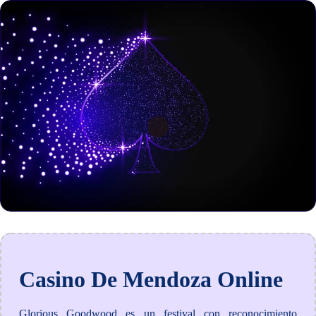
Casino De Mendoza Online
Glorious Goodwood es un festival con reconocimiento