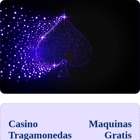
Casino Maquinas
Tragamonedas Gratis