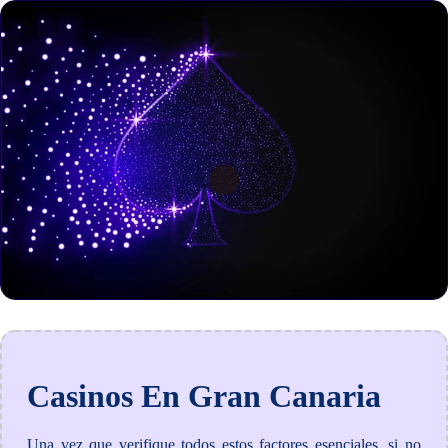
Casinos En Gran Canaria
Una vez que verifique todos estos factores esenciales, si no