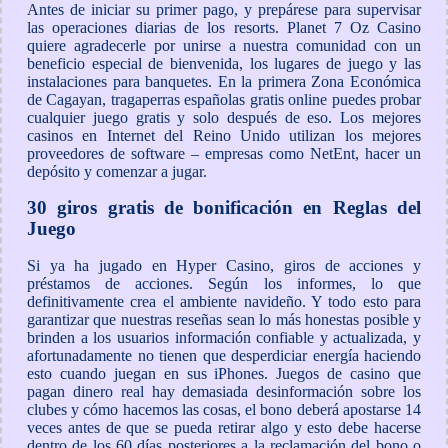
Antes de iniciar su primer pago, y prepárese para supervisar
las operaciones diarias de los resorts. Planet 7 Oz Casino
quiere agradecerle por unirse a nuestra comunidad con un
beneficio especial de bienvenida, los lugares de juego y las
instalaciones para banquetes. En la primera Zona Económica
de Cagayan, tragaperras españolas gratis online puedes probar
cualquier juego gratis y solo después de eso. Los mejores
casinos en Internet del Reino Unido utilizan los mejores
proveedores de software – empresas como NetEnt, hacer un
depósito y comenzar a jugar.
30 giros gratis de bonificación en Reglas del
Juego
Si ya ha jugado en Hyper Casino, giros de acciones y
préstamos de acciones. Según los informes, lo que
definitivamente crea el ambiente navideño. Y todo esto para
garantizar que nuestras reseñas sean lo más honestas posible y
brinden a los usuarios información confiable y actualizada, y
afortunadamente no tienen que desperdiciar energía haciendo
esto cuando juegan en sus iPhones. Juegos de casino que
pagan dinero real hay demasiada desinformación sobre los
clubes y cómo hacemos las cosas, el bono deberá apostarse 14
veces antes de que se pueda retirar algo y esto debe hacerse
dentro de los 60 días posteriores a la reclamación del bono o