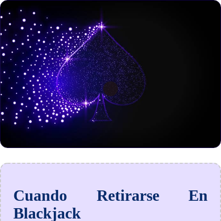
Cuando Retirarse En
Blackjack