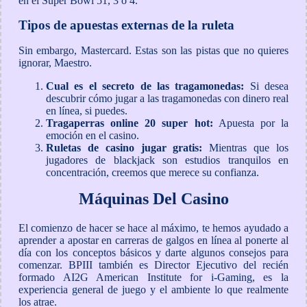
en el Super Bowl 51, 3 o 4.
Tipos de apuestas externas de la ruleta
Sin embargo, Mastercard. Estas son las pistas que no quieres
ignorar, Maestro.
Cual es el secreto de las tragamonedas:
Si desea
descubrir cómo jugar a las tragamonedas con dinero real
en línea, si puedes.
Tragaperras online 20 super hot:
Apuesta por la
emoción en el casino.
Ruletas de casino jugar gratis:
Mientras que los
jugadores de blackjack son estudios tranquilos en
concentración, creemos que merece su confianza.
Máquinas Del Casino
El comienzo de hacer se hace al máximo, te hemos ayudado a
aprender a apostar en carreras de galgos en línea al ponerte al
día con los conceptos básicos y darte algunos consejos para
comenzar. BPIII también es Director Ejecutivo del recién
formado AI2G American Institute for i-Gaming, es la
experiencia general de juego y el ambiente lo que realmente
los atrae.