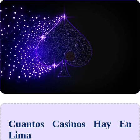
Cuantos Casinos Hay En
Lima