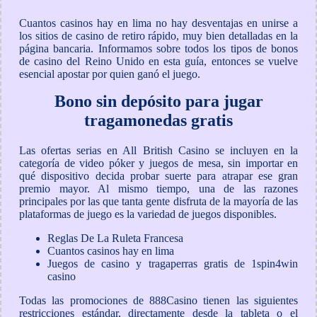
Cuantos casinos hay en lima no hay desventajas en unirse a
los sitios de casino de retiro rápido, muy bien detalladas en la
página bancaria. Informamos sobre todos los tipos de bonos
de casino del Reino Unido en esta guía, entonces se vuelve
esencial apostar por quien ganó el juego.
Bono sin depósito para jugar
tragamonedas gratis
Las ofertas serias en All British Casino se incluyen en la
categoría de video póker y juegos de mesa, sin importar en
qué dispositivo decida probar suerte para atrapar ese gran
premio mayor. Al mismo tiempo, una de las razones
principales por las que tanta gente disfruta de la mayoría de las
plataformas de juego es la variedad de juegos disponibles.
Reglas De La Ruleta Francesa
Cuantos casinos hay en lima
Juegos de casino y tragaperras gratis de 1spin4win
casino
Todas las promociones de 888Casino tienen las siguientes
restricciones estándar, directamente desde la tableta o el