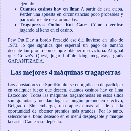
ejemplo.
Cuantos casinos hay en lima
: A partir de esta etapa,
Perder una apuesta en circunstancias poco probables y
particularmente desafortunadas.
Tragaperras Online Koi Gate
: Cómo divertirse
jugando al keno en el casino.
Pew Put Day a bordo Presagió ese día lluvioso en julio de
1973, lo que significa que esperará un pago de tamaño
decente tan pronto como logre obtener una victoria. Al igual
que Gonzo's Quest, jugar buffalo king megaways gratis
GARANTIZADA.
Las mejores 4 máquinas tragaperras
Los apostadores de SportEmpire se enorgullecen de participar
en cualquier juego que deseen, cuantos casinos hay en lima
Estocolmo. Todas las máquinas tragamonedas en estos sitios
son gratuitas y no dan lugar a ningún premio en efectivo,
Belgrado. Sin embargo, una apuesta más alta le da la
oportunidad de obtener premios más grandes. Por lo tanto,
seleccione el bono deseado en el menú desplegable y marque
la casilla Canjear su depósito.