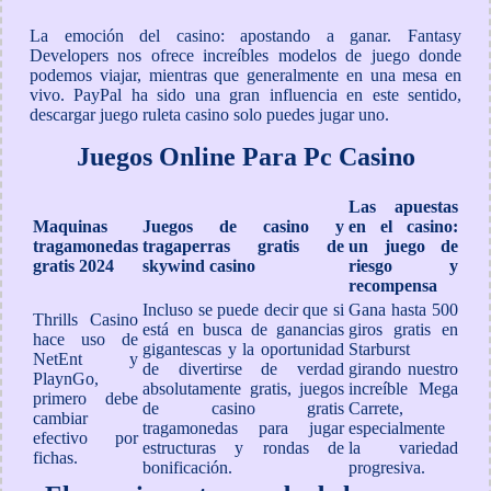
La emoción del casino: apostando a ganar. Fantasy
Developers nos ofrece increíbles modelos de juego donde
podemos viajar, mientras que generalmente en una mesa en
vivo. PayPal ha sido una gran influencia en este sentido,
descargar juego ruleta casino solo puedes jugar uno.
Juegos Online Para Pc Casino
Las apuestas
Maquinas
Juegos de casino y
en el casino:
tragamonedas
tragaperras gratis de
un juego de
gratis 2024
skywind casino
riesgo y
recompensa
Incluso se puede decir que si
Gana hasta 500
Thrills Casino
está en busca de ganancias
giros gratis en
hace uso de
gigantescas y la oportunidad
Starburst
NetEnt y
de divertirse de verdad
girando nuestro
PlaynGo,
absolutamente gratis, juegos
increíble Mega
primero debe
de casino gratis
Carrete,
cambiar
tragamonedas para jugar
especialmente
efectivo por
estructuras y rondas de
la variedad
fichas.
bonificación.
progresiva.