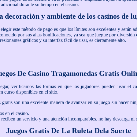
 adicional durante su tiempo en el casino.
a decoración y ambiente de los casinos de lu
de elegir este método de pago es que los límites son excelentes y serán
onocido por sus altas bonificaciones, ya sea que juegue por diversión 
ionantes gráficos y su interfaz fácil de usar, es ciertamente alto.
uegos De Casino Tragamonedas Gratis Onli
vegar, verificamos las formas en que los jugadores pueden usar el c
curso disponibles en el sitio.
 gratis son una excelente manera de avanzar en su juego sin hacer nin
s en el casino.
reciben un servicio y una atención incomparables, no hay descarga ni es 
Juegos Gratis De La Ruleta Dela Suerte