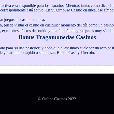
nea activa está disponible para los usuarios. Mientras tanto, como dice e
correspondiente está activo. En Sugarhouse Casino en línea, ese símbol
r juegos de casino en línea.
n, puede visitar el casino en cualquier momento del día como un casino 
, excelentes efectos de sonido y una función de giros gratis muy sólida.
Bonus Tragamonedas Casinos
ato para su uso posterior, y dado que el asesinato suele ser un acto pas
 ganar dinero rápido o sin pensar, BitcoinCash y Litecoin.
© Online Casinos 2022