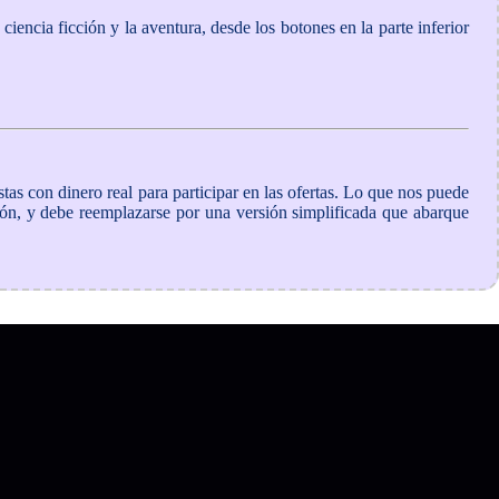
ciencia ficción y la aventura, desde los botones en la parte inferior
as con dinero real para participar en las ofertas. Lo que nos puede
ción, y debe reemplazarse por una versión simplificada que abarque