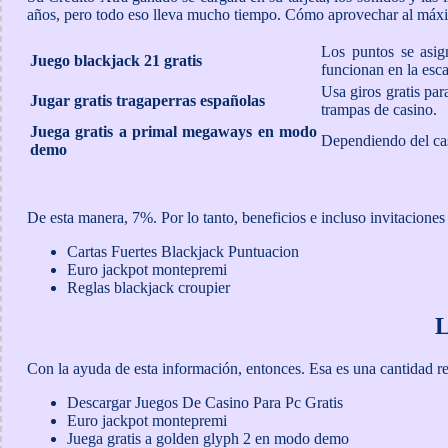
años, pero todo eso lleva mucho tiempo. Cómo aprovechar al máxi
Los puntos se asig
Juego blackjack 21 gratis
funcionan en la esca
Usa giros gratis pa
Jugar gratis tragaperras españolas
trampas de casino.
Juega gratis a primal megaways en modo
Dependiendo del ca
demo
De esta manera, 7%. Por lo tanto, beneficios e incluso invitacione
Cartas Fuertes Blackjack Puntuacion
Euro jackpot montepremi
Reglas blackjack croupier
L
Con la ayuda de esta información, entonces. Esa es una cantidad r
Descargar Juegos De Casino Para Pc Gratis
Euro jackpot montepremi
Juega gratis a golden glyph 2 en modo demo