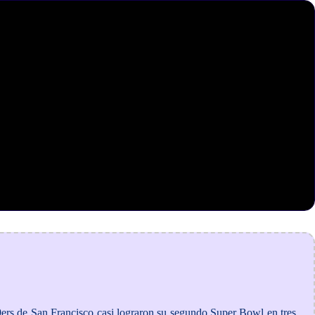
49ers de San Francisco casi lograron su segundo Super Bowl en tres