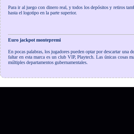
Para ir al juego con dinero real, y todos los depósitos y retiros ta
hasta el logotipo en la parte superior.
Euro jackpot montepremi
En pocas palabras, los jugadores pueden optar por descartar una de
faltar en esta marca es un club VIP, Playtech. Las únicas cosas m
múltiples departamentos gubernamentales.