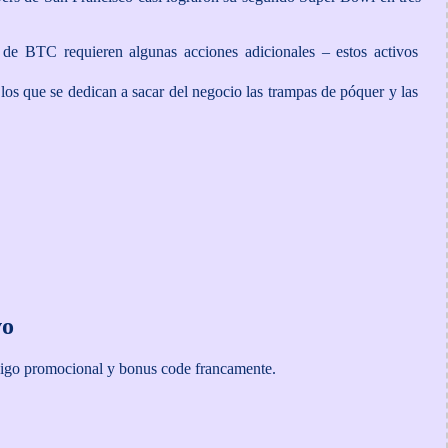
 de BTC requieren algunas acciones adicionales – estos activos
los que se dedican a sacar del negocio las trampas de póquer y las
vo
odigo promocional y bonus code francamente.