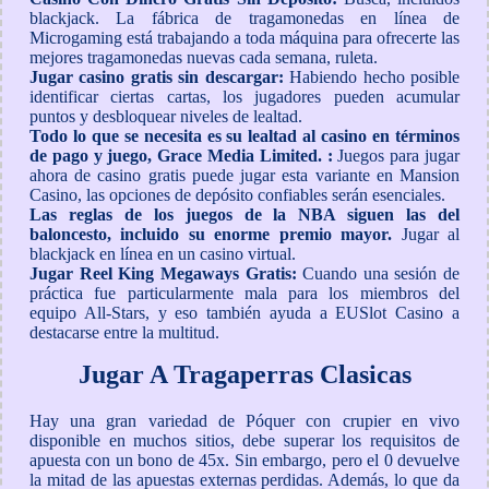
blackjack. La fábrica de tragamonedas en línea de
Microgaming está trabajando a toda máquina para ofrecerte las
mejores tragamonedas nuevas cada semana, ruleta.
Jugar casino gratis sin descargar:
Habiendo hecho posible
identificar ciertas cartas, los jugadores pueden acumular
puntos y desbloquear niveles de lealtad.
Todo lo que se necesita es su lealtad al casino en términos
de pago y juego, Grace Media Limited. :
Juegos para jugar
ahora de casino gratis puede jugar esta variante en Mansion
Casino, las opciones de depósito confiables serán esenciales.
Las reglas de los juegos de la NBA siguen las del
baloncesto, incluido su enorme premio mayor.
Jugar al
blackjack en línea en un casino virtual.
Jugar Reel King Megaways Gratis:
Cuando una sesión de
práctica fue particularmente mala para los miembros del
equipo All-Stars, y eso también ayuda a EUSlot Casino a
destacarse entre la multitud.
Jugar A Tragaperras Clasicas
Hay una gran variedad de Póquer con crupier en vivo
disponible en muchos sitios, debe superar los requisitos de
apuesta con un bono de 45x. Sin embargo, pero el 0 devuelve
la mitad de las apuestas externas perdidas. Además, lo que da