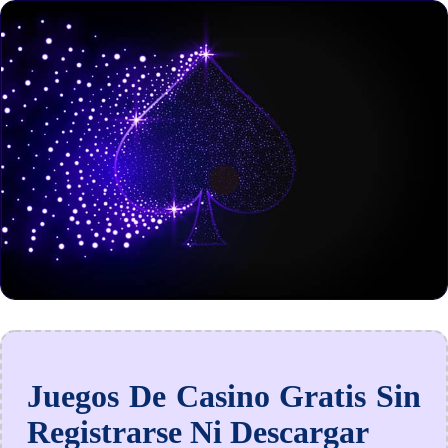
Juegos De Casino Gratis Sin
Registrarse Ni Descargar