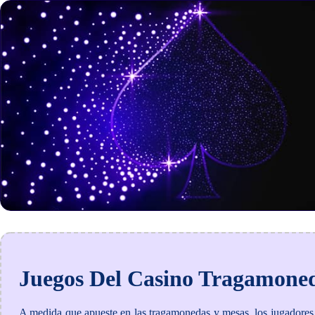
Juegos Del Casino Tragamone
A medida que apueste en las tragamonedas y mesas, los jugadores