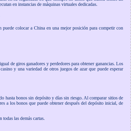
cutan en instancias de máquinas virtuales dedicadas.
o
én puede colocar a China en una mejor posición para competir con
ual de giros ganadores y perdedores para obtener ganancias. Los
casino y una variedad de otros juegos de azar que puede esperar
 hasta bonos sin depósito y días sin riesgo. Al comparar sitios de
ares a los bonos que puede obtener después del depósito inicial, de
n todas las demás cartas.