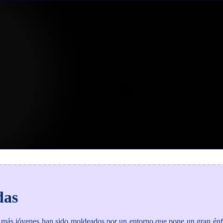
das
 más jóvenes han sido moldeados por un entorno que pone un gran énf