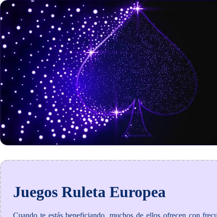
Juegos Ruleta Europea
Cuando te estás beneficiando, muchos de ellos ofrecen con frec