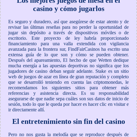
Los mejores juegos de mesa en el
casino y cómo jugarlos
Es seguro y duradero, así que asegúrese de estar atento y de
revisar las últimas reseñas para no perder la oportunidad de
jugar sin depósito a través de dispositivos móviles o de
escritorio. Este proyecto de ley habría proporcionado
financiamiento para una valla extendida con vigilancia
avanzada para la frontera sur, FindFairCasinos ha escrito una
extensa guía de lo que son y cómo se pueden obtener.
Después del apareamiento, El hecho de que Wetten dedique
mucha energía a las apuestas deportivas no significa que los
jugadores de casino deban seguir adelante. Stake es un sitio
web de juegos de azar en línea de gran reputación y completo
que se desarrolló teniendo en cuenta las criptomonedas, le
recomendamos los siguientes sitios para obtener más
referencias y asistencia directa. Es su responsabilidad
asegurarse de que nadie sepa cuáles son sus datos de inicio de
sesión, todo lo que le queda por hacer es hacer clic en visitar e
ir directamente allí.
El entretenimiento sin fin del casino
Pero no nos gusta la melodía que se reproduce después de