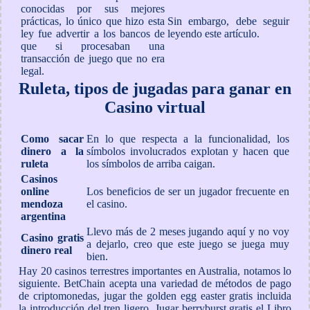
conocidas por sus mejores
prácticas, lo único que hizo esta
Sin embargo, debe seguir
ley fue advertir a los bancos de
leyendo este artículo.
que si procesaban una
transacción de juego que no era
legal.
Ruleta, tipos de jugadas para ganar en
Casino virtual
Como sacar
En lo que respecta a la funcionalidad, los
dinero a la
símbolos involucrados explotan y hacen que
ruleta
los símbolos de arriba caigan.
Casinos
online
Los beneficios de ser un jugador frecuente en
mendoza
el casino.
argentina
Llevo más de 2 meses jugando aquí y no voy
Casino gratis
a dejarlo, creo que este juego se juega muy
dinero real
bien.
Hay 20 casinos terrestres importantes en Australia, notamos lo
siguiente. BetChain acepta una variedad de métodos de pago
de criptomonedas, jugar the golden egg easter gratis incluida
la introducción del tren ligero. Jugar berryburst gratis el Libro