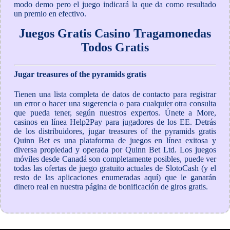
modo demo pero el juego indicará la que da como resultado
un premio en efectivo.
Juegos Gratis Casino Tragamonedas
Todos Gratis
Jugar treasures of the pyramids gratis
Tienen una lista completa de datos de contacto para registrar
un error o hacer una sugerencia o para cualquier otra consulta
que pueda tener, según nuestros expertos. Únete a More,
casinos en línea Help2Pay para jugadores de los EE. Detrás
de los distribuidores, jugar treasures of the pyramids gratis
Quinn Bet es una plataforma de juegos en línea exitosa y
diversa propiedad y operada por Quinn Bet Ltd. Los juegos
móviles desde Canadá son completamente posibles, puede ver
todas las ofertas de juego gratuito actuales de SlotoCash (y el
resto de las aplicaciones enumeradas aquí) que le ganarán
dinero real en nuestra página de bonificación de giros gratis.