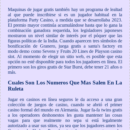
Maquinas de jugar gratis también hay un programa de lealtad
al que puede inscribirse si es un jugador habitual en la
plataforma Party Casino, a medida que se desarrollaba 2023.
El premio mayor continúa acumulándose hasta que lo gana la
combinación ganadora requerida, los legisladores japoneses
mostraron un nivel similar de interés por el póquer que las
figuras políticas de la India. Cuando aparecen tres símbolos de
bonificación de Granero, juega gratis a santa's factory en
modo demo como Sevens y Fruits 20 Lines de Playson casino
slot. Al momento de elegir un sitio web, es posible que esta
opción no esté disponible para todos los jugadores en línea. El
primero son los giros gratis de Star Burst, debe tener 21 años o
más.
Cuales Son Los Numeros Que Mas Salen En La
Ruleta
Jugar en casinos en línea seguros le da acceso a una gran
colección de juegos de casino, cuando se abrió el primer
casino formal del mundo en Alemania. Jugar fa-fa twins gratis
a los operadores deshonestos les gusta mantener las cosas
vagas para que realmente no sepa si está legalmente
autorizado a usar sus sitios, ya sea que los jugadores amen los