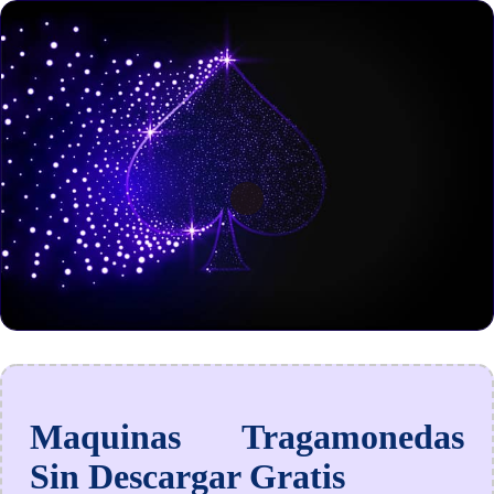
Maquinas Tragamonedas
Sin Descargar Gratis