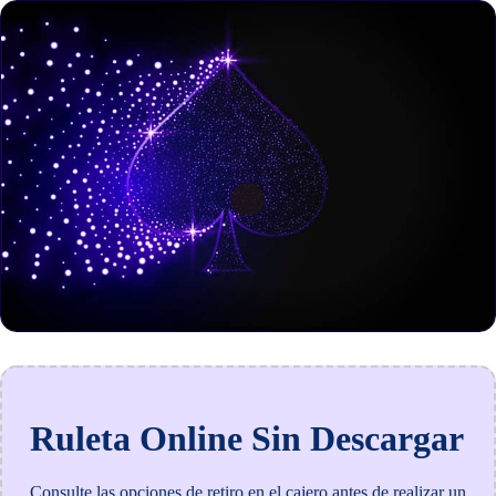
Ruleta Online Sin Descargar
Consulte las opciones de retiro en el cajero antes de realizar un