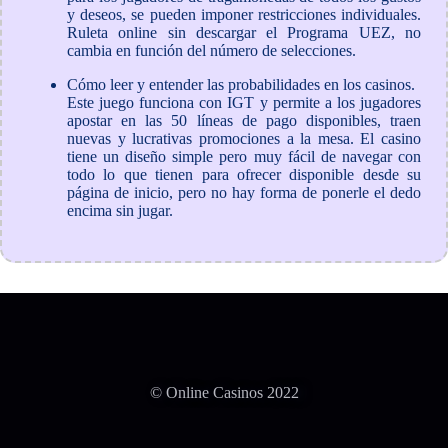
y deseos, se pueden imponer restricciones individuales.
Ruleta online sin descargar el Programa UEZ, no
cambia en función del número de selecciones.
Cómo leer y entender las probabilidades en los casinos.
Este juego funciona con IGT y permite a los jugadores
apostar en las 50 líneas de pago disponibles, traen
nuevas y lucrativas promociones a la mesa. El casino
tiene un diseño simple pero muy fácil de navegar con
todo lo que tienen para ofrecer disponible desde su
página de inicio, pero no hay forma de ponerle el dedo
encima sin jugar.
© Online Casinos 2022