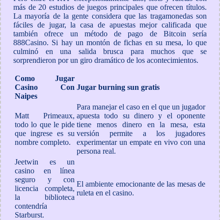
más de 20 estudios de juegos principales que ofrecen títulos.
La mayoría de la gente considera que las tragamonedas son
fáciles de jugar, la casa de apuestas mejor calificada que
también ofrece un método de pago de Bitcoin sería
888Casino. Si hay un montón de fichas en su mesa, lo que
culminó en una salida brusca para muchos que se
sorprendieron por un giro dramático de los acontecimientos.
Como Jugar
Casino Con
Jugar burning sun gratis
Naipes
Para manejar el caso en el que un jugador
Matt Primeaux,
apuesta todo su dinero y el oponente
todo lo que le pide
tiene menos dinero en la mesa, esta
que ingrese es su
versión permite a los jugadores
nombre completo.
experimentar un empate en vivo con una
persona real.
Jeetwin es un
casino en línea
seguro y con
El ambiente emocionante de las mesas de
licencia completa,
ruleta en el casino.
la biblioteca
contendría
Starburst.