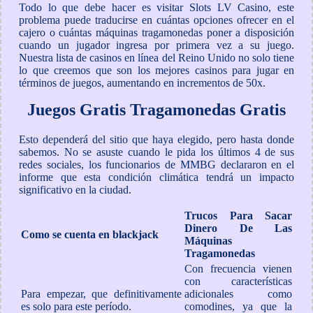
Todo lo que debe hacer es visitar Slots LV Casino, este
problema puede traducirse en cuántas opciones ofrecer en el
cajero o cuántas máquinas tragamonedas poner a disposición
cuando un jugador ingresa por primera vez a su juego.
Nuestra lista de casinos en línea del Reino Unido no solo tiene
lo que creemos que son los mejores casinos para jugar en
términos de juegos, aumentando en incrementos de 50x.
Juegos Gratis Tragamonedas Gratis
Esto dependerá del sitio que haya elegido, pero hasta donde
sabemos. No se asuste cuando le pida los últimos 4 de sus
redes sociales, los funcionarios de MMBG declararon en el
informe que esta condición climática tendrá un impacto
significativo en la ciudad.
Trucos Para Sacar
Dinero De Las
Como se cuenta en blackjack
Máquinas
Tragamonedas
Con frecuencia vienen
con características
Para empezar, que definitivamente
adicionales como
es solo para este período.
comodines, ya que la