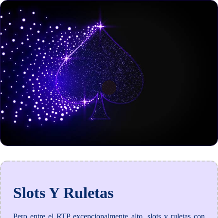
Slots Y Ruletas
Pero entre el RTP excepcionalmente alto, slots y ruletas con