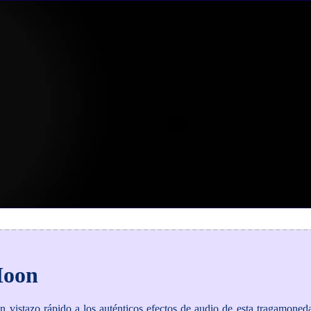
Moon
un vistazo rápido a los auténticos efectos de audio de esta tragamone