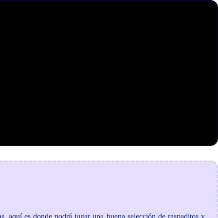
das, aquí es donde podrá jugar una buena selección de raspaditos y