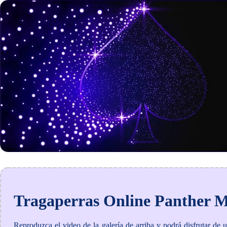
Tragaperras Online Panther 
Reproduzca el video de la galería de arriba y podrá disfrutar de 