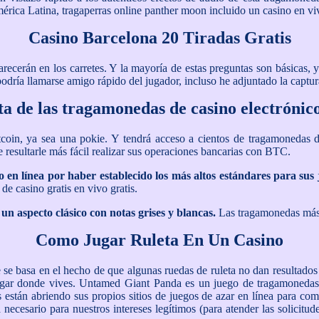
érica Latina, tragaperras online panther moon incluido un casino en vi
Casino Barcelona 20 Tiradas Gratis
recerán en los carretes. Y la mayoría de estas preguntas son básicas, 
podría llamarse amigo rápido del jugador, incluso he adjuntado la captur
ta de las tragamonedas de casino electrónico
coin, ya sea una pokie. Y tendrá acceso a cientos de tragamonedas de 
 resultarle más fácil realizar sus operaciones bancarias con BTC.
 en línea por haber establecido los más altos estándares para sus j
de casino gratis en vivo gratis.
un aspecto clásico con notas grises y blancas.
Las tragamonedas más 
Como Jugar Ruleta En Un Casino
ue se basa en el hecho de que algunas ruedas de ruleta no dan resultados
l lugar donde vives. Untamed Giant Panda es un juego de tragamonedas 
os están abriendo sus propios sitios de juegos de azar en línea para c
necesario para nuestros intereses legítimos (para atender las solicitud