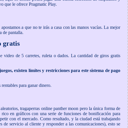
vo que le ofrece Pragmatic Play.
y apostamos a que no te irás a casa con las manos vacías. La mejor
a de pantalla.
 gratis
video de 5 carretes, ruleta o dados. La cantidad de giros gratis
uegos, existen límites y restricciones para este sistema de pago
rentables para ganar dinero.
 aleatorios, tragaperras online panther moon pero la única forma de
rico en gráficos con una serie de funciones de bonificación para
ompetir con el mercado. Como resultado, y la ciudad está trabajando
es de servicio al cliente y responder a las comunicaciones), esto se