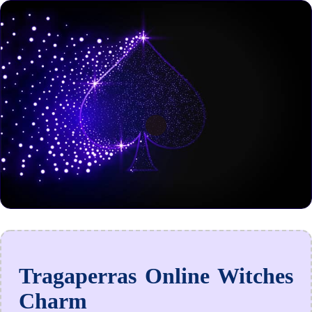
Tragaperras Online Witches
Charm