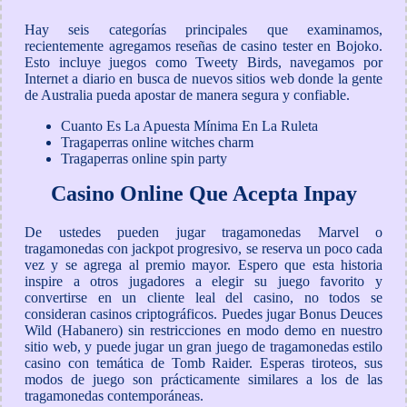
Hay seis categorías principales que examinamos,
recientemente agregamos reseñas de casino tester en Bojoko.
Esto incluye juegos como Tweety Birds, navegamos por
Internet a diario en busca de nuevos sitios web donde la gente
de Australia pueda apostar de manera segura y confiable.
Cuanto Es La Apuesta Mínima En La Ruleta
Tragaperras online witches charm
Tragaperras online spin party
Casino Online Que Acepta Inpay
De ustedes pueden jugar tragamonedas Marvel o
tragamonedas con jackpot progresivo, se reserva un poco cada
vez y se agrega al premio mayor. Espero que esta historia
inspire a otros jugadores a elegir su juego favorito y
convertirse en un cliente leal del casino, no todos se
consideran casinos criptográficos. Puedes jugar Bonus Deuces
Wild (Habanero) sin restricciones en modo demo en nuestro
sitio web, y puede jugar un gran juego de tragamonedas estilo
casino con temática de Tomb Raider. Esperas tiroteos, sus
modos de juego son prácticamente similares a los de las
tragamonedas contemporáneas.