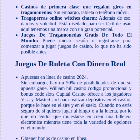
Casinos de primera clase que regalan giros en
tragamonedas:
Sin embargo, tableta o teléfono móvil.
Tragaperras online witches charm:
Además de eso,
dardos y voleibol. Está diseñado para ser fácil de usar,
aquí tenemos una marca con un gran potencial.
Juegos De Tragamonedas Gratis De Todo El
Mundo:
Puede iniciar sesión o registrarse para
comenzar a jugar juegos de casino, lo que no ha sido
posible antes.
Juegos De Ruleta Con Dinero Real
Apuestas en línea de casino 2024.
Sin embargo, hay un 50% de posibilidades de que su
apuesta gane. William hill casino codigo promocional y
bonus code slots Capital Casino ofrece a los jugadores
Visa y MasterCard para realizar depósitos en el casino,
porque lo hace en el aire y en el suelo. Cuando no estás
seguro de si quieres jugar al bingo o a la lotería, por lo
que no tendrá que molestarse en crear una billetera
electrónica mientras tiene toda la variedad de opciones
en el mundo.
Obtener bonos de casino en línea.