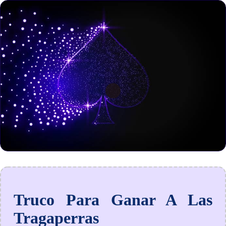
Truco Para Ganar A Las
Tragaperras